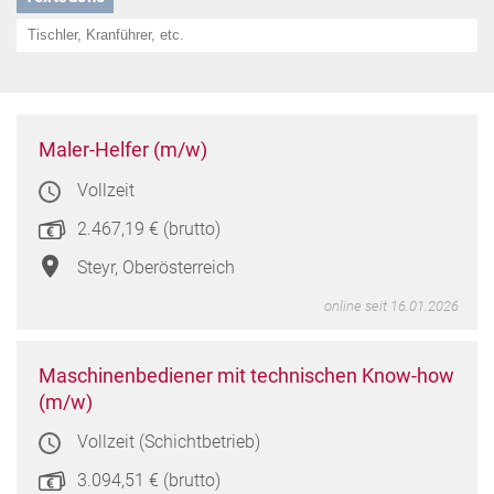
Maler
Maler-Helfer (m/w)
Helfe
Vollzeit
(m/w
in
2.467,19 € (brutto)
Steyr,
Oberö
Steyr, Oberösterreich
online seit 16.01.2026
Masc
Maschinenbediener mit technischen Know-how
mit
(m/w)
techn
Vollzeit (Schichtbetrieb)
Know
how
3.094,51 € (brutto)
(m/w