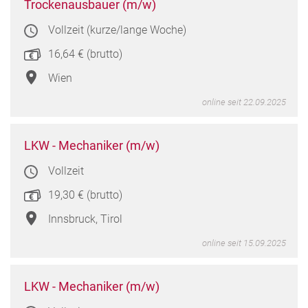
Troc
Trockenausbauer (m/w)
(m/w
Vollzeit (kurze/lange Woche)
in
Wien
16,64 € (brutto)
Wien
online seit 22.09.2025
LKW
LKW - Mechaniker (m/w)
-
Vollzeit
Mech
(m/w
19,30 € (brutto)
in
Innsb
Innsbruck, Tirol
Tirol
online seit 15.09.2025
LKW
LKW - Mechaniker (m/w)
-