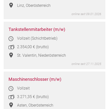
in
Linz, Oberösterreich
Linz,
online seit 09.01.2026
Oberö
Tanks
Tankstellenmitarbeiter (m/w)
(m/w
Vollzeit (Schichtbetrieb)
in
St.
2.354,00 € (brutto)
Valen
Niede
St. Valentin, Niederösterreich
online seit 27.11.2025
Masc
Maschinenschlosser (m/w)
(m/w
Vollzeit
in
Asten
3.271,35 € (brutto)
Oberö
Asten, Oberösterreich