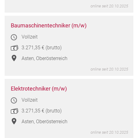
online seit 20.10.2025
Baum
Baumaschinentechniker (m/w)
(m/w
Vollzeit
in
Asten
3.271,35 € (brutto)
Oberö
Asten, Oberösterreich
online seit 20.10.2025
Elekt
Elektrotechniker (m/w)
(m/w
Vollzeit
in
Asten
3.271,35 € (brutto)
Oberö
Asten, Oberösterreich
online seit 20.10.2025