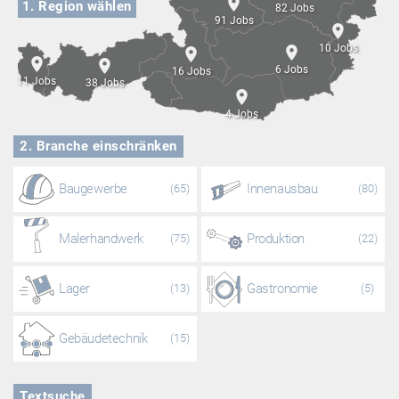
1.
Region wählen
82 Jobs
91 Jobs
10 Jobs
6 Jobs
16 Jobs
11 Jobs
38 Jobs
4 Jobs
2.
Branche einschränken
Baugewerbe
Innenausbau
(65)
(80)
Malerhandwerk
Produktion
(75)
(22)
Lager
Gastronomie
(13)
(5)
Gebäudetechnik
(15)
Textsuche