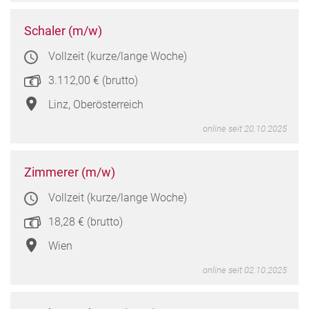
Schal
Schaler (m/w)
(m/w
Vollzeit (kurze/lange Woche)
in
Linz,
3.112,00 € (brutto)
Oberö
Linz, Oberösterreich
online seit 20.10.2025
Zimm
Zimmerer (m/w)
(m/w
Vollzeit (kurze/lange Woche)
in
Wien
18,28 € (brutto)
Wien
online seit 02.10.2025