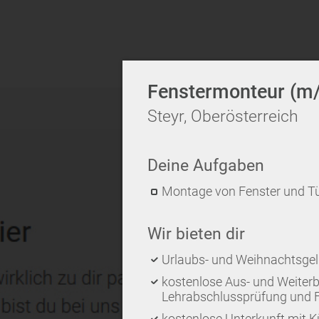
Fenstermonteur (m
Steyr, Oberösterreich
Deine Aufgaben
Montage von Fenster und Tü
Wir bieten dir
Urlaubs- und Weihnachtsge
kostenlose Aus- und Weiterb
Lehrabschlussprüfung und 
kostenlose Unterkunft mit 