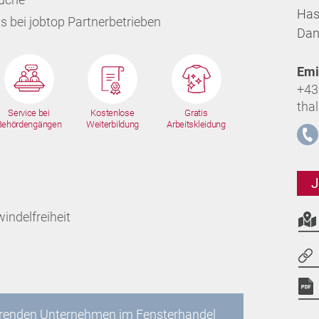
Has
is bei jobtop Partnerbetrieben
Dan
Emi
+43
tha
Service bei
Kostenlose
Gratis
Behördengängen
Weiterbildung
Arbeitskleidung
J
windelfreiheit
ührenden Unternehmen im Fensterhandel