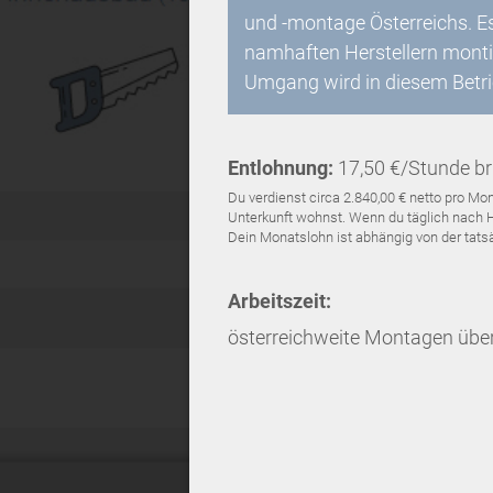
und -montage Österreichs. E
namhaften Herstellern monti
Umgang wird in diesem Betri
Entlohnung:
17,50 €/Stunde br
Du verdienst circa 2.840,00 € netto pro 
Unterkunft wohnst. Wenn du täglich nach Ha
Dein Monatslohn ist abhängig von der tatsäc
Arbeitszeit:
österreichweite Montagen übe