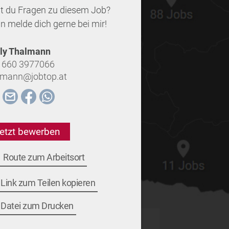
t du Fragen zu diesem Job?
n melde dich gerne bei mir!
ly Thalmann
 660 3977066
lmann@jobtop.at
etzt bewerben
Route zum Arbeitsort
Link zum Teilen kopieren
Datei zum Drucken