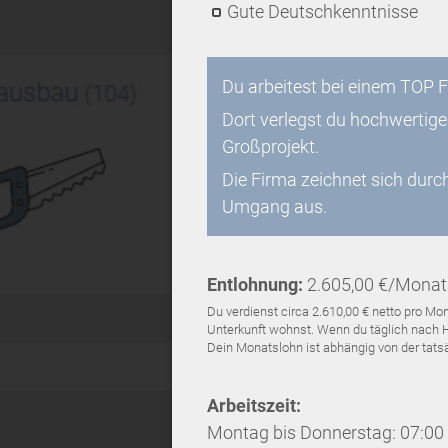
Gute Deutschkenntnisse
Du arbeitest bei einem TOP F
Dort verlegst du hochwertig
Großprojekt.
Die Firma zeichnet sich durc
Umgang aus.
Entlohnung:
2.605,00 €/Monat
Du verdienst circa 2.610,00 € netto pro 
Unterkunft wohnst. Wenn du täglich nach Ha
Dein Monatslohn ist abhängig von der tatsäc
Arbeitszeit:
Montag bis Donnerstag: 07:00 