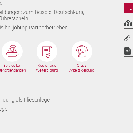
ld
J
ildungen; zum Beispiel Deutschkurs,
Führerschein
s bei jobtop Partnerbetrieben
Service bei
Kostenlose
Gratis
Behördengängen
Weiterbildung
Arbeitskleidung
ldung als Fliesenleger
eger