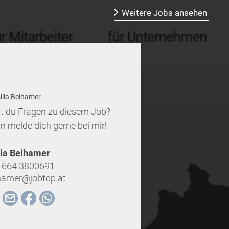
Weitere Jobs ansehen
t du Fragen zu diesem Job?
n melde dich gerne bei mir!
lla Beihamer
 664 3800691
hamer@jobtop.at