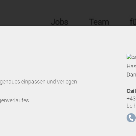
Has
Dan
e genaues einpassen und verlegen
Csi
+43
genverlaufes
bei