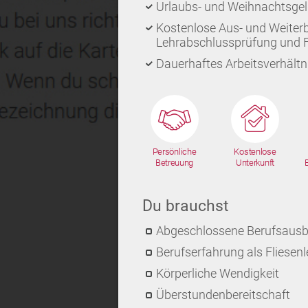
Urlaubs- und Weihnachtsge
Kostenlose Aus- und Weiterb
Lehrabschlussprüfung und 
Dauerhaftes Arbeitsverhältni
Persönliche
Kostenlose
Betreuung
Unterkunft
Du brauchst
Abgeschlossene Berufsausbi
Berufserfahrung als Fliesenl
Körperliche Wendigkeit
Überstundenbereitschaft