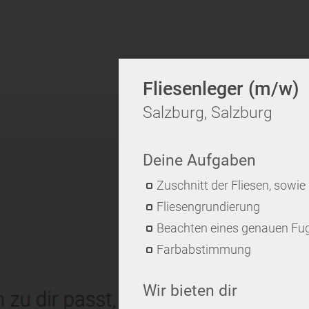
Fliesenleger (m/w)
Salzburg, Salzburg
Deine Aufgaben
Zuschnitt der Fliesen, sowi
Fliesengrundierung
Beachten eines genauen Fu
Farbabstimmung
Wir bieten dir