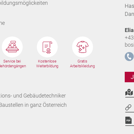
bildungsmöglickeiten
Has
Dan
me
Eli
+43
bos
Service bei
Kostenlose
Gratis
Behördengängen
Weiterbildung
Arbeitskleidung
J
ations- und Gebäudetechniker
Baustellen in ganz Österreich