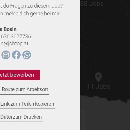
t du Fragen zu diesem Job?
n melde dich gerne bei mir!
as Bosin
 676 3077736
in@jobtop.at
etzt bewerben
Route zum Arbeitsort
Link zum Teilen kopieren
Datei zum Drucken