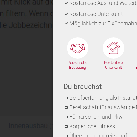
Kostenlose Aus- und Weiter
Kostenlose Unterkunft
Möglichkeit zur Fixübernah
Persönliche
Kostenlose
Betreuung
Unterkunft
Du brauchst
Berufserfahrung als Install
Bereitschaft für auswärtige 
Führerschein und Pkw
Körperliche Fitness
Überstundenbereitschaft