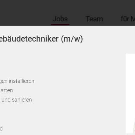
Gebäudetechniker (m/w)
en installieren
arten
n und sanieren
ld