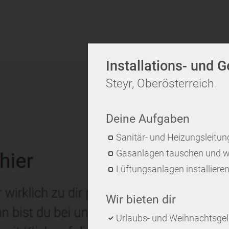
Installations- und 
Steyr, Oberösterreich
Deine Aufgaben
Sanitär- und Heizungsleitung
Gasanlagen tauschen und w
Lüftungsanlagen installiere
Wir bieten dir
Urlaubs- und Weihnachtsge