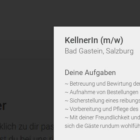
KellnerIn (m/w)
Bad Gastein, Salzburg
Deine Aufgaben
~ Betreuung und Bewirtung de
~ Aufnahme von Bestellungen 
~ Sicherstellung eines reibung
~ Vorbereitung und Pflege des
~ Mit deiner Freundlichkeit un
sich die Gäste rundum wohlfü