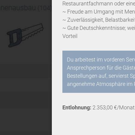
Restaurantfachmann oder eine v
~ Freude am Umgang mit Mensc
~ Zuverlässigkeit, Belastbarke
~ Gute Deutschkenntnisse; weit
Vorteil
Du arbeitest im vorderen Serv
Ansprechperson für die Gäste
Bestellungen auf, servierst 
angenehme Atmosphäre im R
Entlohnung:
2.353,00 €/Monat 