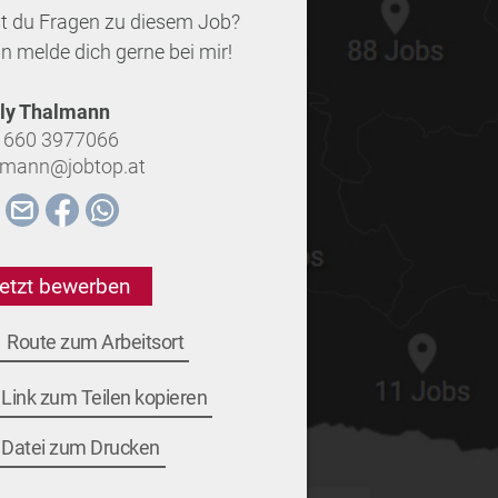
t du Fragen zu diesem Job?
n melde dich gerne bei mir!
ly Thalmann
 660 3977066
lmann@jobtop.at
etzt bewerben
Route zum Arbeitsort
Link zum Teilen kopieren
Datei zum Drucken