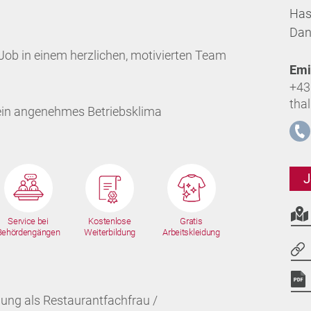
Has
Dan
ob in einem herzlichen, motivierten Team
Emi
+43
tha
 ein angenehmes Betriebsklima
J
Service bei
Kostenlose
Gratis
Behördengängen
Weiterbildung
Arbeitskleidung
ung als Restaurantfachfrau /