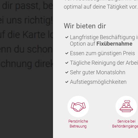
optimal auf deine Tätigkeit vor.
Wir bieten dir
Langfristige Beschäftigung 
Option auf
Fixübernahme
Essen zum günstigen Preis
Tägliche Reinigung der Arbe
Sehr guter Monatslohn
Aufstiegsmöglichkeiten
Persönliche
Service bei
Betreuung
Behördengäng