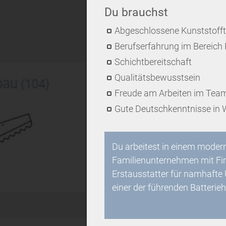
Du brauchst
Abgeschlossene Kunststoff
Berufserfahrung im Bereich 
Schichtbereitschaft
Qualitätsbewusstsein
Freude am Arbeiten im Tea
Gute Deutschkenntnisse in W
Du arbeitest in einem modern
Familienunternehmen mit Fir
Erstausstatter für namhafte
einer der führenden Batterieh