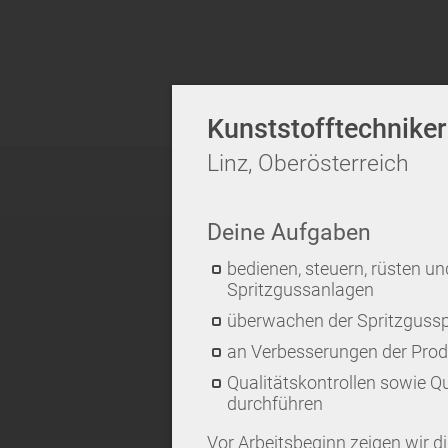
Kunststofftechnike
Linz, Oberösterreich
Deine Aufgaben
bedienen, steuern, rüsten 
Spritzgussanlagen
überwachen der Spritzguss
an Verbesserungen der Produ
Qualitätskontrollen sowie Q
durchführen
Vor Arbeitsbeginn zeigen wir dir