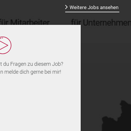
Weitere Jobs ansehen
t du Fragen zu diesem Job?
n melde dich gerne bei mir!