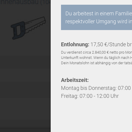
Du arbeitest in einem Fami
respektvoller Umgang wird i
Entlohnung:
17,50 €/Stunde br
Du verdienst circa 2.840,00 € netto pro 
Unterkunft wohnst. Wenn du täglich nach Ha
Dein Monatslohn ist abhängig von der tatsäc
Arbeitszeit:
Montag bis Donnerstag: 07:00 
Freitag: 07:00 - 12:00 Uhr