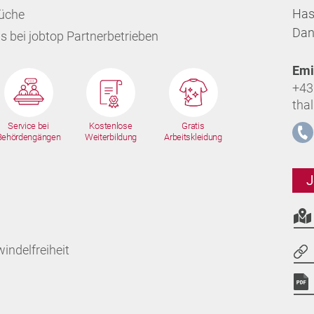
Has
Küche
Dan
s bei jobtop Partnerbetrieben
Emi
+43
tha
Service bei
Kostenlose
Gratis
Behördengängen
Weiterbildung
Arbeitskleidung
J
indelfreiheit