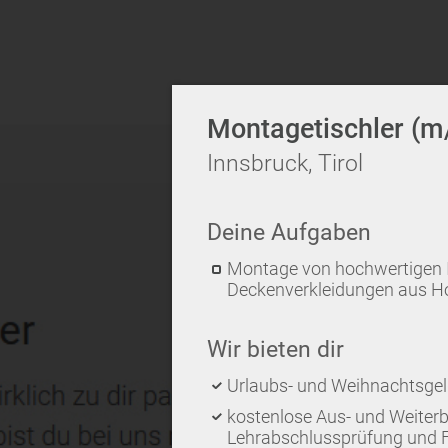
Montagetischler (m
Innsbruck, Tirol
Deine Aufgaben
Montage von hochwertigen 
Deckenverkleidungen aus H
Wir bieten dir
Urlaubs- und Weihnachtsge
kostenlose Aus- und Weiterb
Lehrabschlussprüfung und 