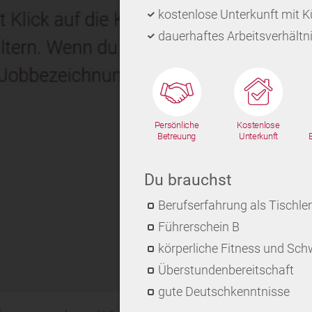
kostenlose Unterkunft mit 
dauerhaftes Arbeitsverhältni
Persönliche
Kostenlose
Betreuung
Unterkunft
Du brauchst
Berufserfahrung als Tischler
Führerschein B
körperliche Fitness und Schw
Überstundenbereitschaft
gute Deutschkenntnisse