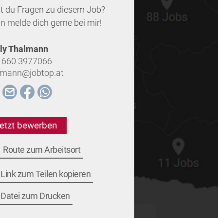
t du Fragen zu diesem Job?
n melde dich gerne bei mir!
ly Thalmann
 660 3977066
lmann@jobtop.at
etzt bewerben
Route zum Arbeitsort
Link zum Teilen kopieren
Datei zum Drucken