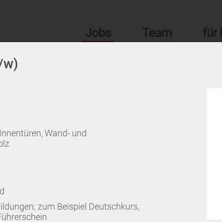
/w)
Innentüren, Wand- und
olz
ld
ildungen; zum Beispiel Deutschkurs,
Führerschein