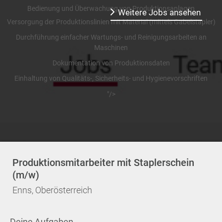
Bedienung und Überwachung von Produktionsanlagen
Weitere Jobs ansehen
Versorgung der Produktionslinien mit Material (mittels Gabelstapler)
Durchführung einfacher Wartungs- und Reinigungsarbeiten an
Maschinen
Dokumentation von Produktionsdaten
Einhaltung von Qualitäts-, Sicherheits- und Hygienevorschriften
"/>
Produktionsmitarbeiter mit Staplerschein
(m/w)
Enns, Oberösterreich
Deine Aufgaben