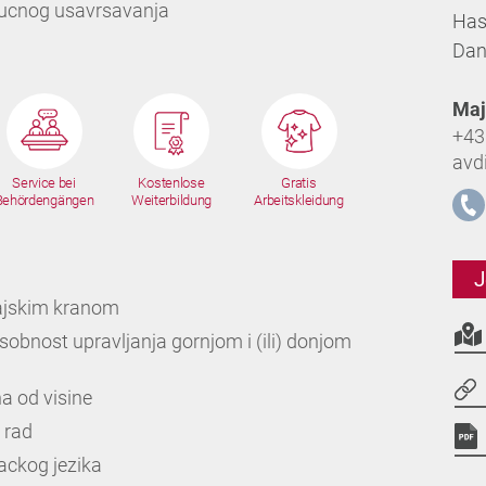
trucnog usavrsavanja
Has
Dan
Maj
+43
avd
Service bei
Kostenlose
Gratis
Behördengängen
Weiterbildung
Arbeitskleidung
J
rajskim kranom
sobnost upravljanja gornjom i (ili) donjom
ha od visine
 rad
ackog jezika