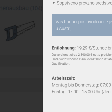
Sopstveno prevzno sredstv
Vas buduci poslovodoac je j
u Austriji.
Entlohnung:
19,29 €/Stunde br
Du verdienst circa 2.890,00 € netto pro 
Unterkunft wohnst. Dein Monatslohn ist abh
Qualifikation.
Arbeitszeit:
Montag bis Donnerstag: 07:00 
Freitag: 07:00 - 15:00 Uhr (Jeden