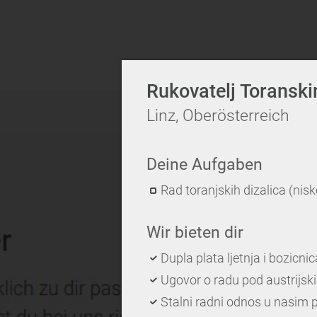
Rukovatelj Toransk
Linz, Oberösterreich
Deine Aufgaben
Rad toranjskih dizalica (nisk
Wir bieten dir
Dupla plata ljetnja i bozicnica
Ugovor o radu pod austrijs
Stalni radni odnos u nasim