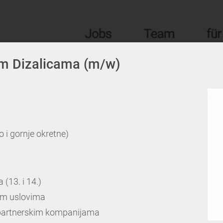
im Dizalicama (m/w)
o i gornje okretne)
 (13. i 14.)
kim uslovima
 partnerskim kompanijama