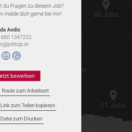
t du Fragen zu diesem Job?
n melde dich gerne bei mir!
da Avdic
 660 1347222
ic@jobtop.at
etzt bewerben
Route zum Arbeitsort
Link zum Teilen kopieren
Datei zum Drucken