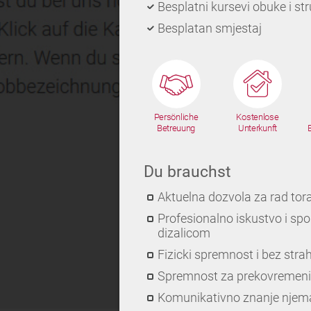
Besplatni kursevi obuke i s
Besplatan smjestaj
Persönliche
Kostenlose
Betreuung
Unterkunft
Du brauchst
Aktuelna dozvola za rad to
Profesionalno iskustvo i spo
dizalicom
Fizicki spremnost i bez stra
Spremnost za prekovremeni
Komunikativno znanje njem