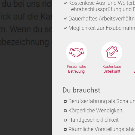
Kostenlose Aus- und Weiterb
Lehrabschlussprüfung und 
Dauerhaftes Arbeitsverhältni
Möglichkeit zur Fixüberna
Persönliche
Kostenlose
Betreuung
Unterkunft
Du brauchst
Berufserfahrung als Schal
Körperliche Wendigkeit
Handgeschicklichkeit
Räumliche Vorstellungsfähig