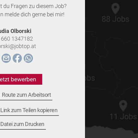
t du Fragen zu diesem Job?
n melde dich gerne bei mir!
udia Olborski
 660 1347182
orski@jobtop.at
etzt bewerben
Route zum Arbeitsort
Link zum Teilen kopieren
Datei zum Drucken