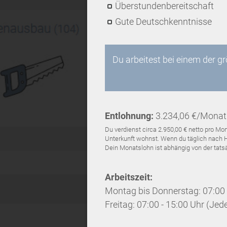
Überstundenbereitschaft
Gute Deutschkenntnisse
Du arbeitest bei einem der 
Entlohnung:
3.234,06 €/Monat 
Du verdienst circa 2.950,00 € netto pro 
Unterkunft wohnst. Wenn du täglich nach Ha
Dein Monatslohn ist abhängig von der tatsäc
Arbeitszeit:
Montag bis Donnerstag: 07:00 
Freitag: 07:00 - 15:00 Uhr (Jeden