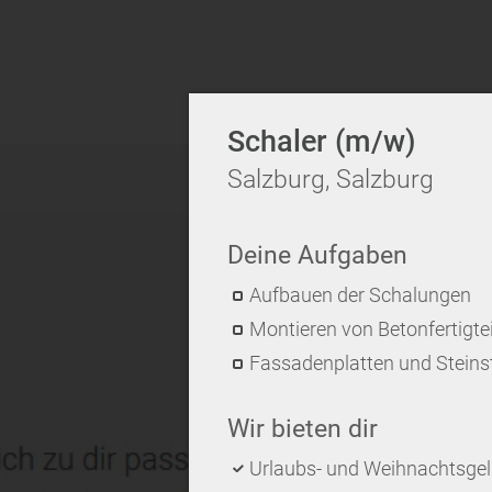
Schaler (m/w)
Salzburg, Salzburg
Deine Aufgaben
Aufbauen der Schalungen
Montieren von Betonfertigt
Fassadenplatten und Steins
Wir bieten dir
Urlaubs- und Weihnachtsge