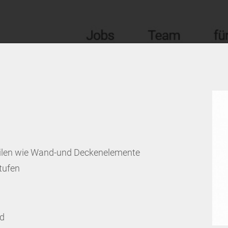
eilen wie Wand-und Deckenelemente
tufen
ld