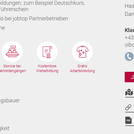
ildungen; zum Beispiel Deutschkurs,
Has
Führerschein
Dan
s bei jobtop Partnerbetrieben
hme
Kla
+43
olb
Service bei
Kostenlose
Gratis
Behördengängen
Weiterbildung
Arbeitskleidung
J
ungsbauer
keit