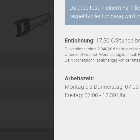
Du arbeitest in einem Fami
respektvoller Umgang wird i
Entlohnung:
17,50 €/Stunde br
Du verdienst circa 2.840,00 € netto pro 
Unterkunft wohnst. Wenn du täglich nach Ha
Dein Monatslohn ist abhängig von der tatsäc
Arbeitszeit:
Montag bis Donnerstag: 07:00 
Freitag: 07:00 - 12:00 Uhr