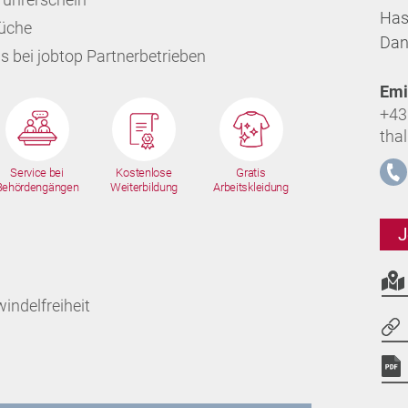
Has
Küche
Dan
s bei jobtop Partnerbetrieben
Emi
+43
tha
Service bei
Kostenlose
Gratis
Behördengängen
Weiterbildung
Arbeitskleidung
J
indelfreiheit