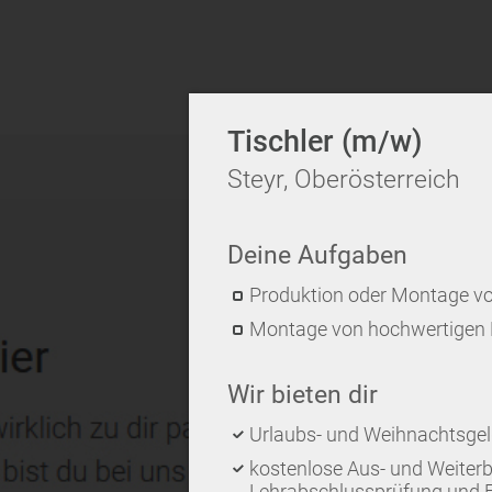
Tischler (m/w)
Steyr, Oberösterreich
Deine Aufgaben
Produktion oder Montage vo
Montage von hochwertigen 
Wir bieten dir
Urlaubs- und Weihnachtsge
kostenlose Aus- und Weiterb
Lehrabschlussprüfung und 