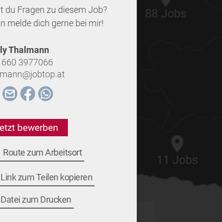
t du Fragen zu diesem Job?
n melde dich gerne bei mir!
ly Thalmann
 660 3977066
lmann@jobtop.at
etzt bewerben
Route zum Arbeitsort
Link zum Teilen kopieren
Datei zum Drucken