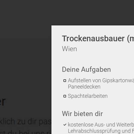
Trockenausbauer (
Wien
Deine Aufgaben
Aufstellen von Gipskarton
Paneeldecken
Spachtelarbeiten
Wir bieten dir
kostenlose Aus- und Weiterb
Lehrabschlussprüfung und 