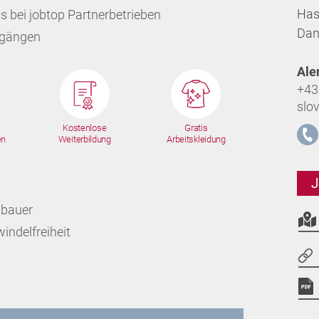
Has
s bei jobtop Partnerbetrieben
Dan
ngängen
Ale
+43
slo
Kostenlose
Gratis
en
Weiterbildung
Arbeitskleidung
J
nbauer
indelfreiheit