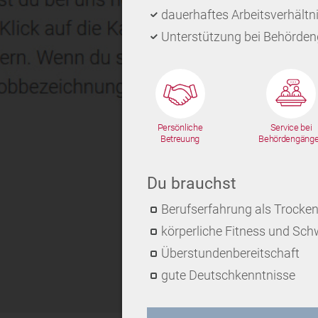
dauerhaftes Arbeitsverhältni
Unterstützung bei Behörde
Persönliche
Service bei
Betreuung
Behördengäng
Du brauchst
Berufserfahrung als Trocke
körperliche Fitness und Schw
Überstundenbereitschaft
gute Deutschkenntnisse