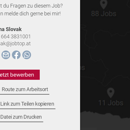
t du Fragen zu diesem Job?
n melde dich gerne bei mir!
na Slovak
 664 3831001
vak@jobtop.at
etzt bewerben
Route zum Arbeitsort
Link zum Teilen kopieren
Datei zum Drucken