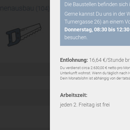
Die Baustellen befinden sich 
Gerne kannst Du uns in der 
Turnergasse 26) an einem V
Donnerstag, 08:30 bis 12:30
besuchen.
Entlohnung:
16,64 €/Stunde br
Du verdienst circa 2.630,00 € netto pro 
Unterkunft wohnst. Wenn du täglich nach Ha
Dein Monatslohn ist abhängig von der tatsäc
Arbeitszeit:
jeden 2. Freitag ist frei