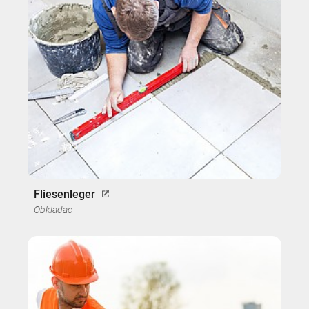
Fliesenleger
Obkladac