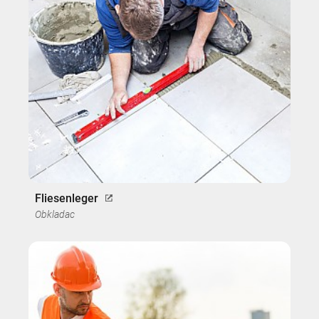
Fliesenleger
Obkladac