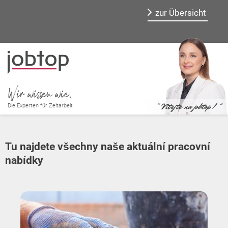
zur Übersicht
Wir wissen wie.
" Vítejte na jobtop! "
Die Experten für Zeitarbeit
Tu najdete všechny naše aktuální pracovní
nabídky