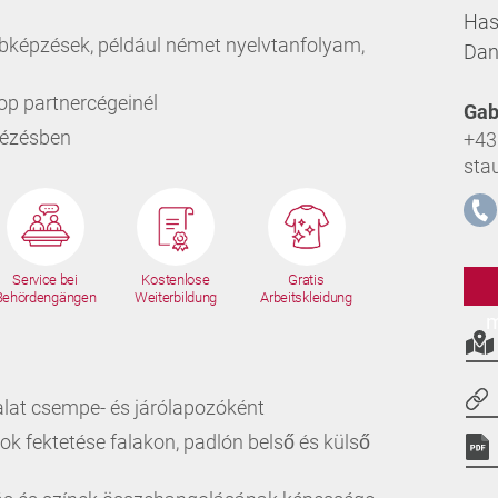
Has
bképzések, például német nyelvtanfolyam,
Dan
op partnercégeinél
Gab
tézésben
+43
sta
Service bei
Kostenlose
Gratis
Behördengängen
Weiterbildung
Arbeitskleidung
m
lat csempe- és járólapozóként
k fektetése falakon, padlón belső és külső