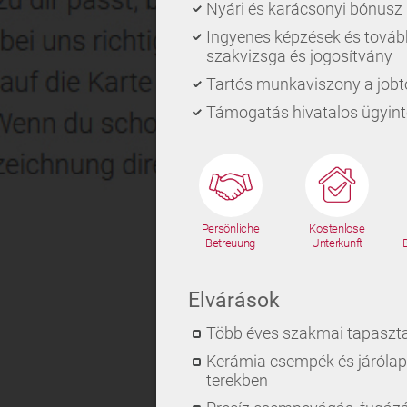
Nyári és karácsonyi bónusz
Ingyenes képzések és továb
szakvizsga és jogosítvány
Tartós munkaviszony a jobt
Támogatás hivatalos ügyin
Persönliche
Kostenlose
Betreuung
Unterkunft
Elvárások
Több éves szakmai tapaszta
Kerámia csempék és járólapo
terekben