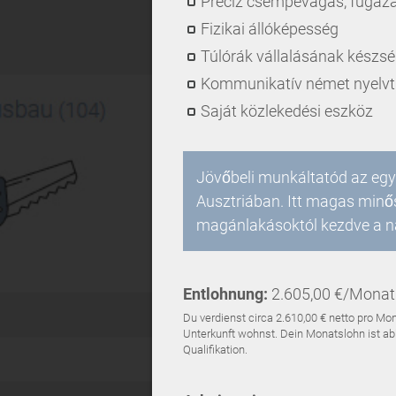
Precíz csempevágás, fugáz
Fizikai állóképesség
Túlórák vállalásának készs
Kommunikatív német nyelv
Saját közlekedési eszköz
Jövőbeli munkáltatód az eg
Ausztriában. Itt magas minő
magánlakásoktól kezdve a na
Entlohnung:
2.605,00 €/Monat 
Du verdienst circa 2.610,00 € netto pro 
Unterkunft wohnst. Dein Monatslohn ist abh
Qualifikation.