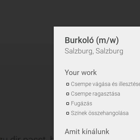
Burkoló (m/w)
Salzburg, Salzburg
Your work
Csempe vágása és illesztés
Csempe ragasztása
Fugázás
Színek összehangolása
Amit kínálunk