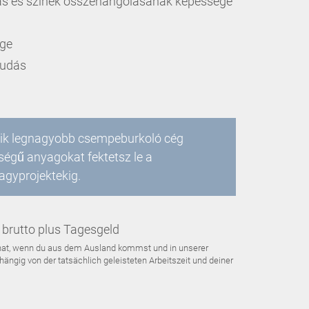
ás és színek összehangolásának képessége
ége
tudás
yik legnagyobb csempeburkoló cég
ségű anyagokat fektetsz le a
gyprojektekig.
brutto plus Tagesgeld
Monat, wenn du aus dem Ausland kommst und in unserer
ängig von der tatsächlich geleisteten Arbeitszeit und deiner