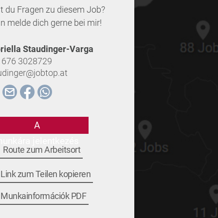
t du Fragen zu diesem Job?
n melde dich gerne bei mir!
riella Staudinger-Varga
 676 3028729
udinger@jobtop.at
A
unkára jelentkezés
Route zum Arbeitsort
Link zum Teilen kopieren
Munkainformációk PDF