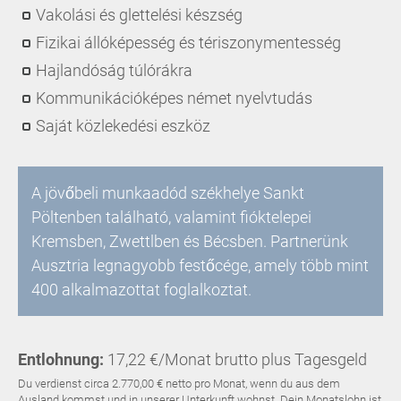
Vakolási és glettelési készség
Fizikai állóképesség és tériszonymentesség
Hajlandóság túlórákra
Kommunikációképes német nyelvtudás
Saját közlekedési eszköz
A jövőbeli munkaadód székhelye Sankt
Pöltenben található, valamint fióktelepei
Kremsben, Zwettlben és Bécsben. Partnerünk
Ausztria legnagyobb festőcége, amely több mint
400 alkalmazottat foglalkoztat.
Entlohnung:
17,22 €/Monat brutto plus Tagesgeld
Du verdienst circa 2.770,00 € netto pro Monat, wenn du aus dem
Ausland kommst und in unserer Unterkunft wohnst. Dein Monatslohn ist