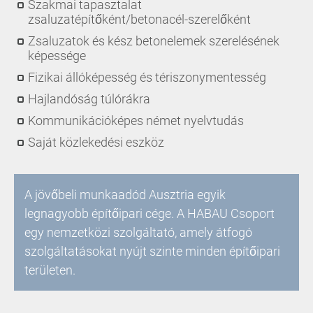
Szakmai tapasztalat
zsaluzatépítőként/betonacél-szerelőként
Zsaluzatok és kész betonelemek szerelésének
képessége
Fizikai állóképesség és tériszonymentesség
Hajlandóság túlórákra
Kommunikációképes német nyelvtudás
Saját közlekedési eszköz
A jövőbeli munkaadód Ausztria egyik
legnagyobb építőipari cége. A HABAU Csoport
egy nemzetközi szolgáltató, amely átfogó
szolgáltatásokat nyújt szinte minden építőipari
területen.