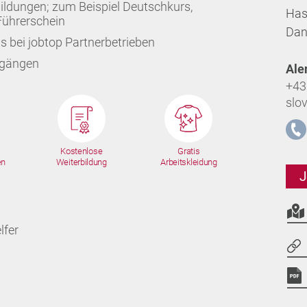
ildungen; zum Beispiel Deutschkurs,
Has
Führerschein
Dan
s bei jobtop Partnerbetrieben
ngängen
Ale
+43
slo
Kostenlose
Gratis
en
Weiterbildung
Arbeitskleidung
J
lfer