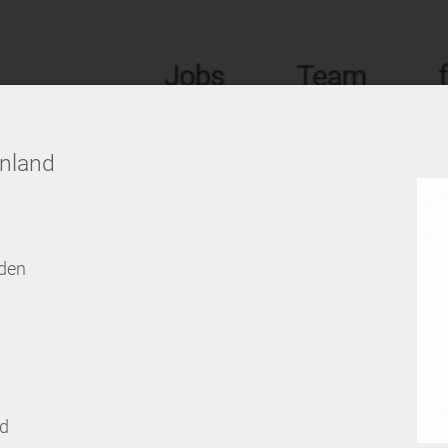
enland
den
ld