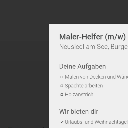
Maler-Helfer (m/w)
Neusiedl am See, Burg
Deine Aufgaben
Malen von Decken und Wän
Spachtelarbeiten
Holzanstrich
Wir bieten dir
Urlaubs- und Weihnachtsge