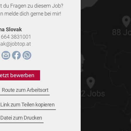
t du Fragen zu diesem Job?
n melde dich gerne bei mir!
na Slovak
 664 3831001
vak@jobtop.at
etzt bewerben
Route zum Arbeitsort
Link zum Teilen kopieren
Datei zum Drucken