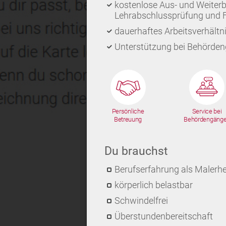
kostenlose Aus- und Weiterb
Lehrabschlussprüfung und 
dauerhaftes Arbeitsverhältni
Unterstützung bei Behörde
Persönliche
Service bei
Betreuung
Behördengäng
Du brauchst
Berufserfahrung als Malerhe
körperlich belastbar
Schwindelfrei
Überstundenbereitschaft