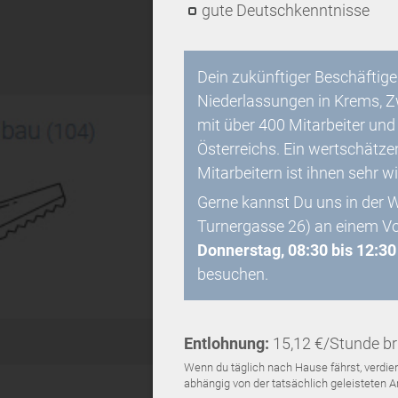
gute Deutschkenntnisse
Dein zukünftiger Beschäftiger
Niederlassungen in Krems, Z
mit über 400 Mitarbeiter und
Österreichs. Ein wertschätz
Mitarbeitern ist ihnen sehr w
Gerne kannst Du uns in der 
Turnergasse 26) an einem V
Donnerstag, 08:30 bis 12:30
besuchen.
Entlohnung:
15,12 €/Stunde br
Wenn du täglich nach Hause fährst, verdien
abhängig von der tatsächlich geleisteten Ar