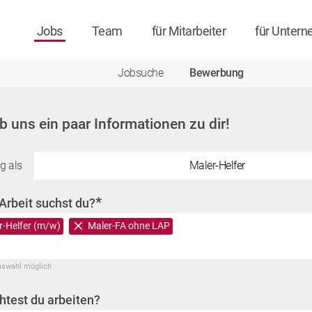
Jobs
Team
für Mitarbeiter
für Unter
Jobsuche
Bewerbung
ib uns ein paar Informationen zu dir!
g als
Maler-Helfer
*
Arbeit suchst du?
r-Helfer (m/w)
Maler-FA ohne LAP
uswahl möglich
test du arbeiten?