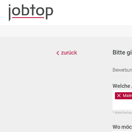
Bitte g
zurück
Bewerbun
Welche 
Male
* Mehrfacha
Wo möch