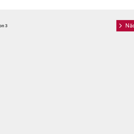
Näc
von 3