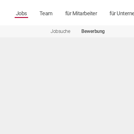
Jobs
Team
für Mitarbeiter
für Unter
sse] => EMPTY [PLZ] => EMPTY [Ort] => EMPTY [Land] => EMPTY [Geschl
ung] => EMPTY ) )
Jobsuche
Bewerbung