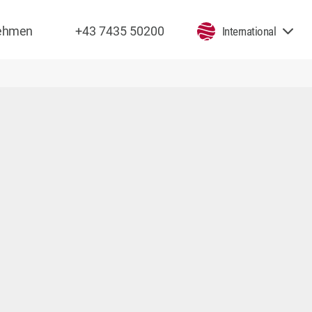
nehmen
+43 7435 50200
International
echt] => EMPTY [Telefonnummer] => EMPTY [Berufart1] => EMPTY