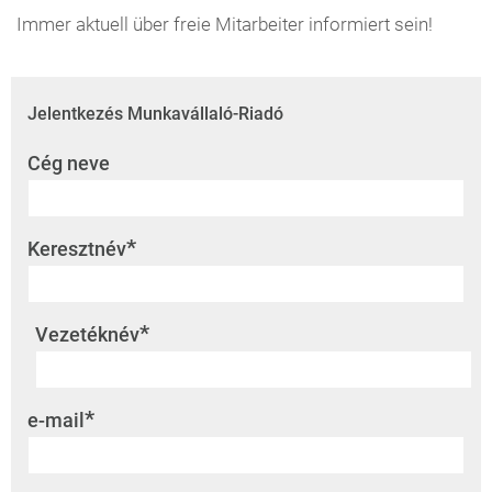
Immer aktuell über freie Mitarbeiter informiert sein!
Jelentkezés Munkavállaló-Riadó
Cég neve
*
Keresztnév
*
Vezetéknév
*
e-mail