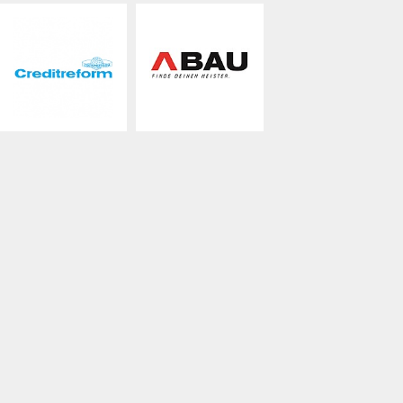
die Optimierung unseres Serviceangebots.
Megjegyzés
die Aussendung von Profilen unseres frei
verfügbaren Fachpersonals und unseres E-Mail
Newsletter, sofern Sie dazu eingewilligt haben
Kijelentkezés