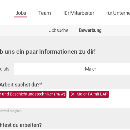
Jobs
Team
für Mitarbeiter
für Unter
Jobsuche
Bewerbung
ib uns ein paar Informationen zu dir!
g als
Maler
*
Arbeit suchst du?
r und Beschichtungstechniker (m/w)
Maler-FA mit LAP
uswahl möglich
test du arbeiten?