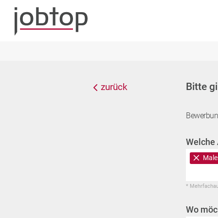
Bitte g
zurück
Bewerbun
Welche 
Male
* Mehrfacha
Wo möch