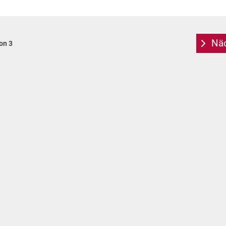
Näc
von 3