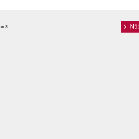
Näc
von 3