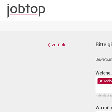
Bitte g
zurück
Bewerbun
Welche 
Möbe
* Mehrfacha
Wo möch