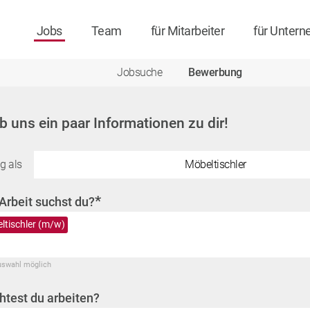
Jobs
Team
für Mitarbeiter
für Unter
Jobsuche
Bewerbung
ib uns ein paar Informationen zu dir!
g als
Möbeltischler
*
Arbeit suchst du?
ltischler (m/w)
uswahl möglich
test du arbeiten?