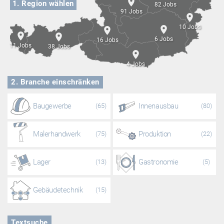
1.
Region wählen
82 Jobs
91 Jobs
10 Jobs
6 Jobs
16 Jobs
11 Jobs
38 Jobs
4 Jobs
2.
Branche einschränken
Baugewerbe
Innenausbau
(65)
(80)
Malerhandwerk
Produktion
(75)
(22)
Lager
Gastronomie
(13)
(5)
Gebäudetechnik
(15)
Textsuche