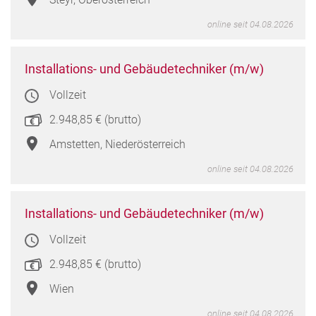
Oberö
online seit 04.08.2026
Instal
Installations- und Gebäudetechniker (m/w)
und
Vollzeit
Gebä
(m/w
2.948,85 € (brutto)
in
Amste
Amstetten, Niederösterreich
Niede
online seit 04.08.2026
Instal
Installations- und Gebäudetechniker (m/w)
und
Vollzeit
Gebä
(m/w
2.948,85 € (brutto)
in
Wien
Wien
online seit 04.08.2026