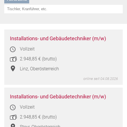
Instal
Installations- und Gebäudetechniker (m/w)
und
Vollzeit
Gebä
(m/w
2.948,85 € (brutto)
in
Linz,
Linz, Oberösterreich
Oberö
online seit 04.08.2026
Instal
Installations- und Gebäudetechniker (m/w)
und
Vollzeit
Gebä
(m/w
2.948,85 € (brutto)
in
Steyr,
Steyr, Oberösterreich