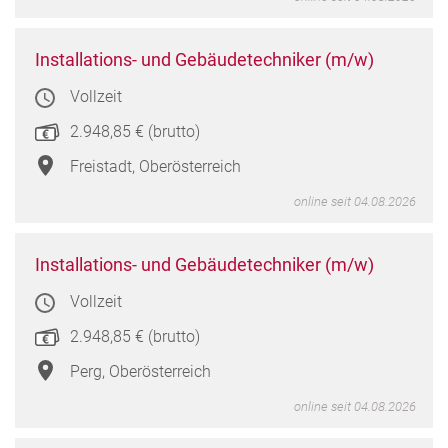
Instal
Installations- und Gebäudetechniker (m/w)
und
Vollzeit
Gebä
(m/w
2.948,85 € (brutto)
in
Freis
Freistadt, Oberösterreich
Oberö
online seit 04.08.2026
Instal
Installations- und Gebäudetechniker (m/w)
und
Vollzeit
Gebä
(m/w
2.948,85 € (brutto)
in
Perg,
Perg, Oberösterreich
Oberö
online seit 04.08.2026