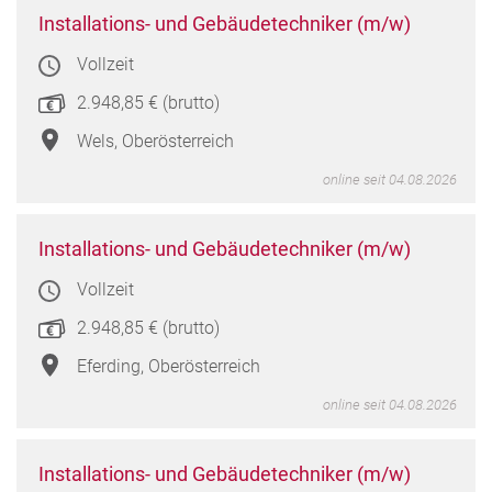
Instal
Installations- und Gebäudetechniker (m/w)
und
Vollzeit
Gebä
(m/w
2.948,85 € (brutto)
in
Wels,
Wels, Oberösterreich
Oberö
online seit 04.08.2026
Instal
Installations- und Gebäudetechniker (m/w)
und
Vollzeit
Gebä
(m/w
2.948,85 € (brutto)
in
Eferd
Eferding, Oberösterreich
Oberö
online seit 04.08.2026
Instal
Installations- und Gebäudetechniker (m/w)