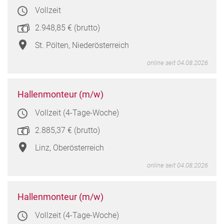
und
Vollzeit
Gebä
(m/w
2.948,85 € (brutto)
in
St.
St. Pölten, Niederösterreich
Pölte
online seit 04.08.2026
Niede
Hall
Hallenmonteur (m/w)
(m/w
Vollzeit (4-Tage-Woche)
in
Linz,
2.885,37 € (brutto)
Oberö
Linz, Oberösterreich
online seit 04.08.2026
Hall
Hallenmonteur (m/w)
(m/w
Vollzeit (4-Tage-Woche)
in