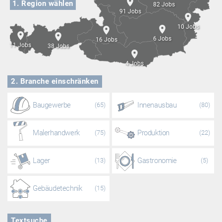
1.
Region wählen
82 Jobs
91 Jobs
10 Jobs
6 Jobs
16 Jobs
11 Jobs
38 Jobs
4 Jobs
2.
Branche einschränken
Baugewerbe
Innenausbau
(65)
(80)
Malerhandwerk
Produktion
(75)
(22)
Lager
Gastronomie
(13)
(5)
Gebäudetechnik
(15)
Textsuche