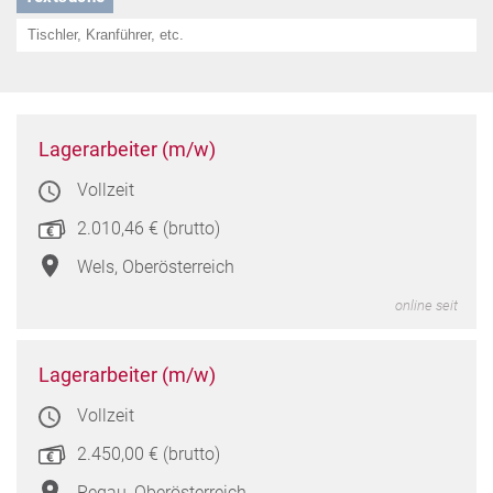
Lager
Lagerarbeiter (m/w)
(m/w
Vollzeit
in
Wels,
2.010,46 € (brutto)
Oberö
Wels, Oberösterreich
online seit
Lager
Lagerarbeiter (m/w)
(m/w
Vollzeit
in
Rega
2.450,00 € (brutto)
Oberö
Regau, Oberösterreich