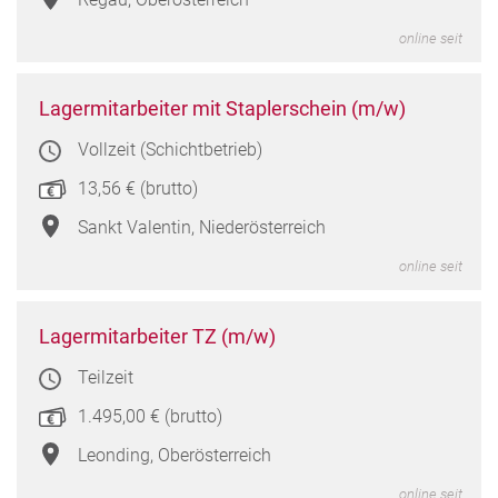
online seit
Lager
Lagermitarbeiter mit Staplerschein (m/w)
mit
Vollzeit (Schichtbetrieb)
Stapl
(m/w
13,56 € (brutto)
in
Sank
Sankt Valentin, Niederösterreich
Valen
online seit
Niede
Lager
Lagermitarbeiter TZ (m/w)
TZ
Teilzeit
(m/w
in
1.495,00 € (brutto)
Leond
Oberö
Leonding, Oberösterreich
online seit