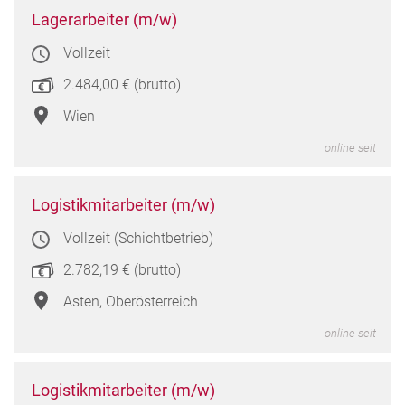
Lager
Lagerarbeiter (m/w)
(m/w
Vollzeit
in
Wien
2.484,00 € (brutto)
Wien
online seit
Logis
Logistikmitarbeiter (m/w)
(m/w
Vollzeit (Schichtbetrieb)
in
Asten
2.782,19 € (brutto)
Oberö
Asten, Oberösterreich
online seit
Logis
Logistikmitarbeiter (m/w)