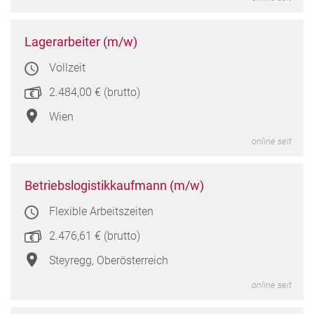
Lager
Lagerarbeiter (m/w)
(m/w
Vollzeit
in
Wien
2.484,00 € (brutto)
Wien
online seit
Betri
Betriebslogistikkaufmann (m/w)
(m/w
Flexible Arbeitszeiten
in
Steyr
2.476,61 € (brutto)
Oberö
Steyregg, Oberösterreich
online seit