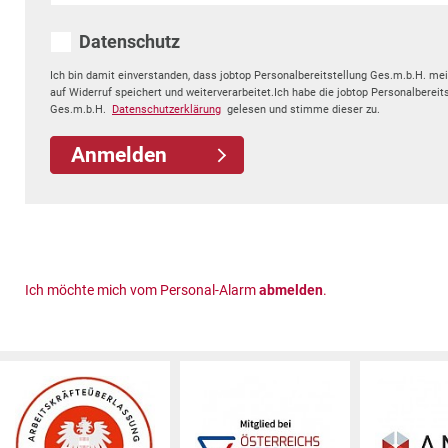
Datenschutz
Ich bin damit einverstanden, dass jobtop Personalbereitstellung Ges.m.b.H. me
auf Widerruf speichert und weiterverarbeitet.Ich habe die jobtop Personalbereit
Ges.m.b.H.
Datenschutzerklärung
gelesen und stimme dieser zu.
Anmelden
Datenschutz
Ich möchte mich vom Personal-Alarm
abmelden
.
Abmeldung Personal-Alarm
Wofür werden Ihre Daten bei jobtop verwendet?
*
E-Mail-Adresse
jobtop
verwendet Ihre Daten mit dem Anspruch, Ihnen 
Wir verwenden Ihre Daten im Einzelnen für